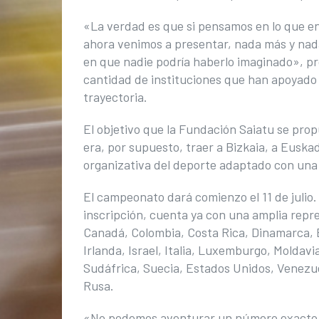
«La verdad es que si pensamos en lo que e
ahora venimos a presentar, nada más y nad
en que nadie podría haberlo imaginado», p
cantidad de instituciones que han apoyado 
trayectoria.
El objetivo que la Fundación Saiatu se pro
era, por supuesto, traer a Bizkaia, a Euskad
organizativa del deporte adaptado con una 
El campeonato dará comienzo el 11 de julio
inscripción, cuenta ya con una amplia repre
Canadá, Colombia, Costa Rica, Dinamarca, E
Irlanda, Israel, Italia, Luxemburgo, Molda
Sudáfrica, Suecia, Estados Unidos, Venezuel
Rusa.
«No podemos aventurar un número exacto de 