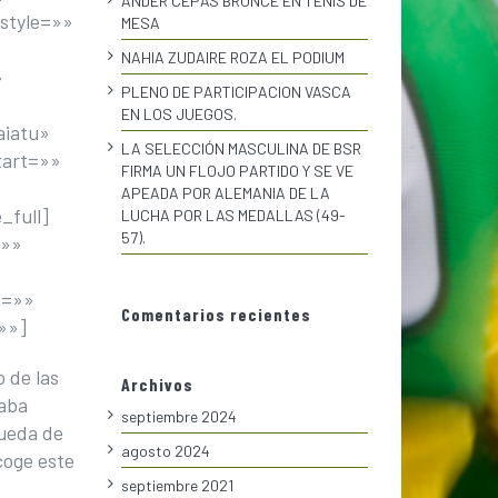
ANDER CEPAS BRONCE EN TENIS DE
style=»»
MESA
NAHIA ZUDAIRE ROZA EL PODIUM
»
PLENO DE PARTICIPACION VASCA
EN LOS JUEGOS.
aiatu»
LA SELECCIÓN MASCULINA DE BSR
tart=»»
FIRMA UN FLOJO PARTIDO Y SE VE
APEADA POR ALEMANIA DE LA
_full]
LUCHA POR LAS MEDALLAS (49-
57).
=»»
p=»»
Comentarios recientes
»»]
 de las
Archivos
daba
septiembre 2024
rueda de
agosto 2024
coge este
septiembre 2021