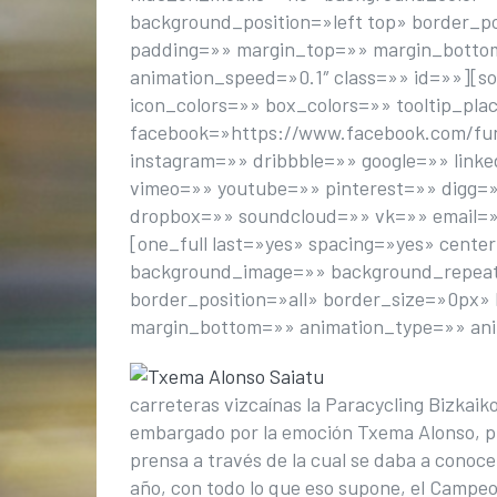
background_position=»left top» border_p
padding=»» margin_top=»» margin_bottom
animation_speed=»0.1″ class=»» id=»»][s
icon_colors=»» box_colors=»» tooltip_pl
facebook=»https://www.facebook.com/fund
instagram=»» dribbble=»» google=»» link
vimeo=»» youtube=»» pinterest=»» digg=»
dropbox=»» soundcloud=»» vk=»» email=»
[one_full last=»yes» spacing=»yes» cen
background_image=»» background_repeat=
border_position=»all» border_size=»0px»
margin_bottom=»» animation_type=»» anim
carreteras vizcaínas la Paracycling Bizkaik
embargado por la emoción Txema Alonso, pr
prensa a través de la cual se daba a conoce
año, con todo lo que eso supone, el Campeo