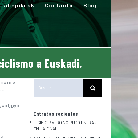
ralinpikoak
Contacto
Blog
iclismo a Euskadi.
Buscar:
e=»no»
»»
ze=»0px»
Entradas recientes
HIGINIO RIVERO NO PUDO ENTRAR
EN LA FINAL
t»