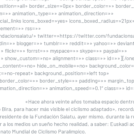
osition=»all» border_size=»0px» border_color=»» border_
=»» animation_type=»» animation_direction=»»
ocial_links icons_boxed=»yes» icons_boxed_radius=»21px
acement=»» rss=»»
acionsaiatu/» twitter=»https://twitter.com/fundacions
edin=»» blogger=»» tumblr=»» reddit=»» yahoo=»» devian
» flickr=»» forrst=»» myspace=»» skype=»» paypal=»»
» show_custom=»no» alignment=»» class=»» id=»»][/one
ter_content=»no» hide_on_mobile=»no» background_color
»no-repeat» background_position=»left top»
 border_color=»» border_style=»» padding=»» margin_to
ation_direction=»» animation_speed=»0.1″ class=»» id=
«Hace ahora veinte años tomaba espacio dentro
o Bira, para hacer más visible el ciclismo adaptado», recor
esidente de la Fundación Saiatu, ayer mismo, durante la 
r a los medios un sueño hecho realidad, a saber: Euskadi a
nato Mundial de Ciclismo Paralímpico.