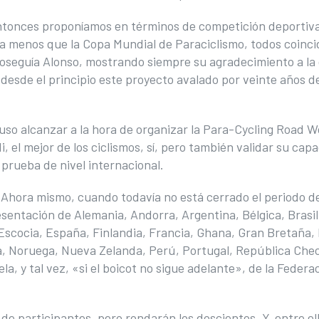
ntonces proponíamos en términos de competición deportiva
a menos que la Copa Mundial de Paraciclismo, todos coinc
roseguía Alonso, mostrando siempre su agradecimiento a la
desde el principio este proyecto avalado por veinte años d
puso alcanzar a la hora de organizar la Para-Cycling Road 
i, el mejor de los ciclismos, sí, pero también validar su cap
prueba de nivel internacional.
. Ahora mismo, cuando todavía no está cerrado el periodo d
sentación de Alemania, Andorra, Argentina, Bélgica, Brasil
scocia, España, Finlandia, Francia, Ghana, Gran Bretaña,
via, Noruega, Nueva Zelanda, Perú, Portugal, República Che
a, y tal vez, «si el boicot no sigue adelante», de la Federa
participantes, pero rondarán los doscientos. Y, entre ell