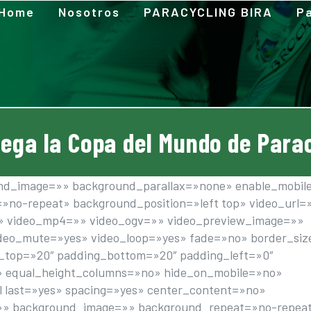
Home
Nosotros
PARACYCLING BIRA
Pa
lega la Copa del Mundo de Parac
und_image=»» background_parallax=»none» enable_mobil
»no-repeat» background_position=»left top» video_url=
»» video_mp4=»» video_ogv=»» video_preview_image=»»
video_mute=»yes» video_loop=»yes» fade=»no» border_si
g_top=»20″ padding_bottom=»20″ padding_left=»0″
» equal_height_columns=»no» hide_on_mobile=»no»
l last=»yes» spacing=»yes» center_content=»no»
»» background_image=»» background_repeat=»no-repea