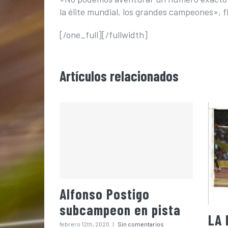
la élite mundial, los grandes campeones», f
[/one_full][/fullwidth]
Artículos relacionados
Alfonso Postigo
subcampeon en pista
LA 
febrero 12th, 2020
|
Sin comentarios