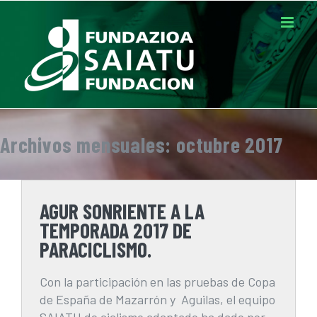
Saltar
al
contenido
Archivos mensuales:
octubre 2017
AGUR SONRIENTE A LA
TEMPORADA 2017 DE
PARACICLISMO.
Con la participación en las pruebas de Copa
de España de Mazarrón y Aguilas, el equipo