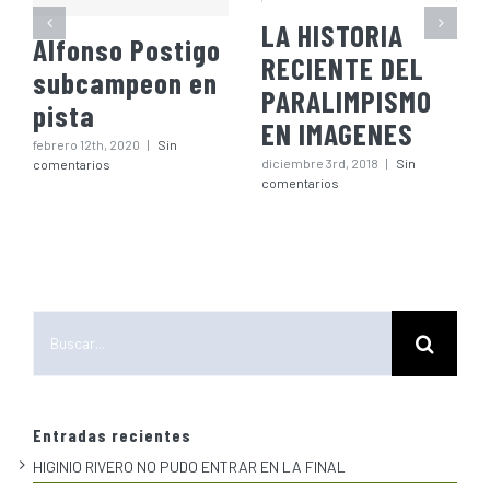
LA HISTORIA
Alfonso Postigo
RECIENTE DEL
subcampeon en
PARALIMPISMO
pista
EN IMAGENES
febrero 12th, 2020
|
Sin
diciembre 3rd, 2018
|
Sin
comentarios
comentarios
Buscar:
Entradas recientes
HIGINIO RIVERO NO PUDO ENTRAR EN LA FINAL