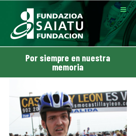
Saltar
al
contenido
Por siempre en nuestra
memoria
Ver
imagen
más
grande