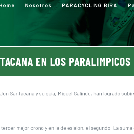
Home
Nosotros
PARACYCLING BIRA
Pa
TACANA EN LOS PARALIMPICOS
Jon Santacana y su guía, Miguel Galindo, han logrado subir
tercer mejor crono y en la de eslalon, el segundo. La suma