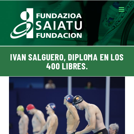
Saltar
al
contenido
IVAN SALGUERO, DIPLOMA EN LOS
400 LIBRES.
Ver
imagen
más
grande