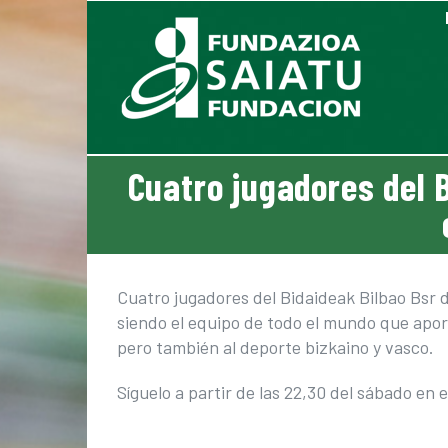
Saltar
al
contenido
Cuatro jugadores del B
Ver
imagen
Cuatro jugadores del Bidaideak Bilbao Bsr di
más
siendo el equipo de todo el mundo que apor
grande
pero también al deporte bizkaino y vasco.
Síguelo a partir de las 22,30 del sábado en