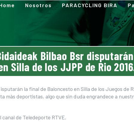
Home
Nosotros
PARACYCLING BIRA
Pa
idaideak Bilbao Bsr disputarán
en Silla de los JJPP de Rio 2016
sputarán la final de Baloncesto en Silla de los Juegos de R
ta más deportistas, algo que sin duda engrandece a nuestr
 el canal de Teledeporte RTVE.