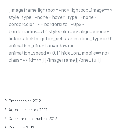
[imageframe lightbox=»no» lightbox_image=»»
style_type=»none» hover_type=»none»
bordercolor=»» bordersize=»0px»
borderradius=»0″ stylecolor=»» align=»none»
link=»» linktarget=»_self» animation_type=»0″
animation_direction=»down»
animation_speed=»0.1″ hide_on_mobile=»no»
class=»» id=»»]
[/imageframe][/one_full]
Presentacion 2012
Agradecimientos 2012
Calendario de pruebas 2012
Medallero 2012