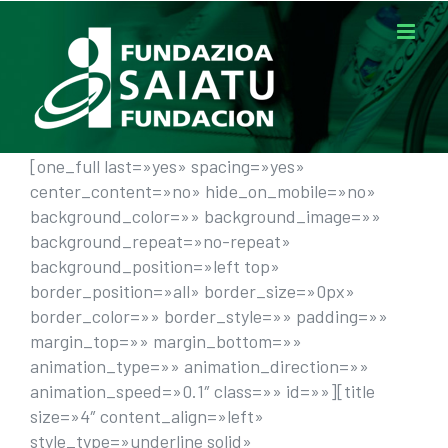
Saltar
al
contenido
[one_full last=»yes» spacing=»yes»
center_content=»no» hide_on_mobile=»no»
background_color=»» background_image=»»
background_repeat=»no-repeat»
background_position=»left top»
border_position=»all» border_size=»0px»
border_color=»» border_style=»» padding=»»
margin_top=»» margin_bottom=»»
animation_type=»» animation_direction=»»
animation_speed=»0.1″ class=»» id=»»][title
size=»4″ content_align=»left»
style_type=»underline solid»