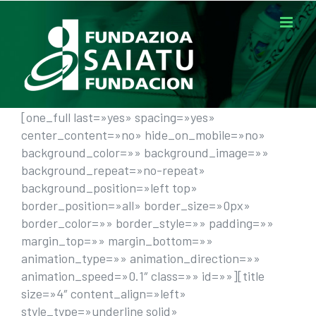
Saltar
al
contenido
[one_full last=»yes» spacing=»yes»
center_content=»no» hide_on_mobile=»no»
background_color=»» background_image=»»
background_repeat=»no-repeat»
background_position=»left top»
border_position=»all» border_size=»0px»
border_color=»» border_style=»» padding=»»
margin_top=»» margin_bottom=»»
animation_type=»» animation_direction=»»
animation_speed=»0.1″ class=»» id=»»][title
size=»4″ content_align=»left»
style_type=»underline solid»