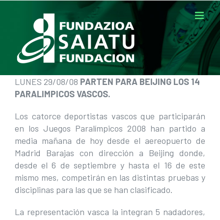
Saltar
al
contenido
LUNES 29/08/08
PARTEN PARA BEIJING LOS 14
PARALIMPICOS VASCOS.
Los catorce deportistas vascos que participarán
en los Juegos Paralímpicos 2008 han partido a
media mañana de hoy desde el aereopuerto de
Madrid Barajas con dirección a Beijing donde,
desde el 6 de septiembre y hasta el 16 de este
mismo mes, competirán en las distintas pruebas y
disciplinas para las que se han clasificado.
La representación vasca la integran 5 nadadores,