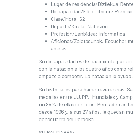
Lugar de residencia/Bizilekua:Rent
Discapacidad/Elbarritasun: Parálisi
Clase/Mota: S2
Deporte/Kirola: Natación
Profesión/Lanbidea: Informática
Aficiones/Zaletasunak: Escuchar mús
amigas
​Su discapacidad es de nacimiento por un 
con la natación a los cuatro años como reh
empezó a competir. La natación le ayuda a
Su historial es para hacer reverencias. S
medallas entre JJ.PP., Mundiales y Cam
un 85% de ellas son oros. Pero además ha
desde 1996 y, a sus 27 años, le quedan m
donostiarra del Dordoka.
SU PALMARÉS: