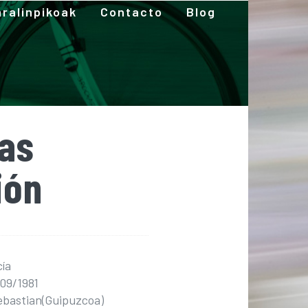
ralinpikoak
Contacto
Blog
las
ión
ía
/09/1981
Sebastian(Guipuzcoa)