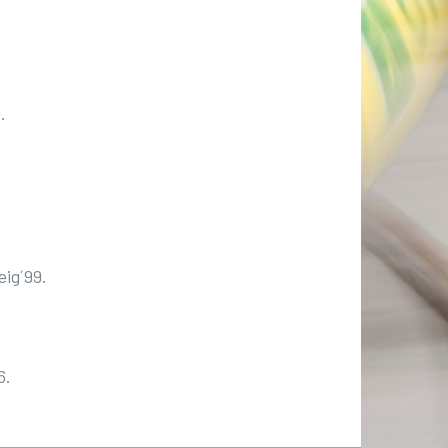
.
eig´99.
6.