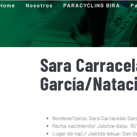
Home
Nosotros
PARACYCLING BIRA
Pa
Sara Carrace
García/Natac
Nombre/Izena: Sara Carracelas Garc
Fecha nacimiento/ Jaiotze data: 15
Lugar de nac./ Jaiotze lekua: San 