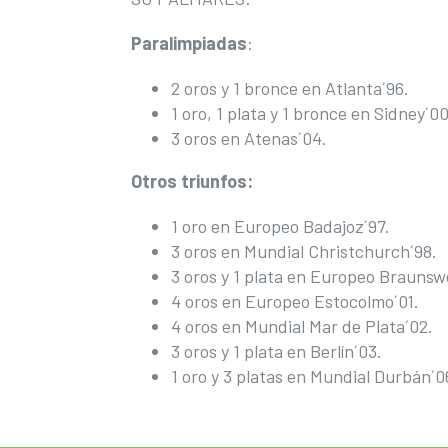
Paralimpiadas
:
2 oros y 1 bronce en Atlanta´96.
1 oro, 1 plata y 1 bronce en Sidney´00
3 oros en Atenas´04.
Otros triunfos:
1 oro en Europeo Badajoz´97.
3 oros en Mundial Christchurch´98.
3 oros y 1 plata en Europeo Braunsw
4 oros en Europeo Estocolmo´01.
4 oros en Mundial Mar de Plata´02.
3 oros y 1 plata en Berlín´03.
1 oro y 3 platas en Mundial Durbán´0