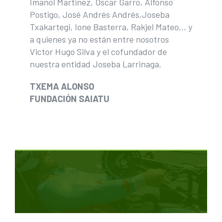
Imanol Martinez, Oscar Garro, Alfonso
Postigo, José Andrés Andrés,Joseba
Txakartegi, Ione Basterra, Rakjel Mateo… y
a quienes ya no están entre nosotros
Victor Hugo Silva y el cofundador de
nuestra entidad Joseba Larrinaga.
TXEMA ALONSO
FUNDACIÓN SAIATU