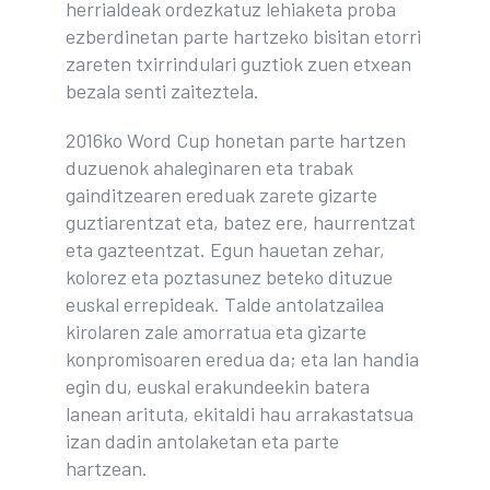
herrialdeak ordezkatuz lehiaketa proba
ezberdinetan parte hartzeko bisitan etorri
zareten txirrindulari guztiok zuen etxean
bezala senti zaiteztela.
2016ko Word Cup honetan parte hartzen
duzuenok ahaleginaren eta trabak
gainditzearen ereduak zarete gizarte
guztiarentzat eta, batez ere, haurrentzat
eta gazteentzat. Egun hauetan zehar,
kolorez eta poztasunez beteko dituzue
euskal errepideak. Talde antolatzailea
kirolaren zale amorratua eta gizarte
konpromisoaren eredua da; eta lan handia
egin du, euskal erakundeekin batera
lanean arituta, ekitaldi hau arrakastatsua
izan dadin antolaketan eta parte
hartzean.