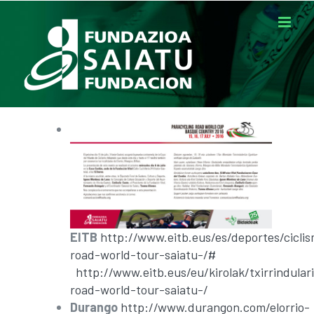
Saltar
al
contenido
EITB
http://www.eitb.eus/es/deportes/ciclis
road-world-tour-saiatu-/#
http://www.eitb.eus/eu/kirolak/txirrindula
road-world-tour-saiatu-/
Durango
http://www.durangon.com/elorrio-